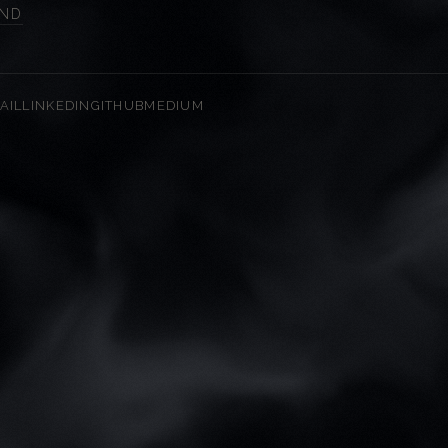
END
AIL
LINKEDIN
GITHUB
MEDIUM