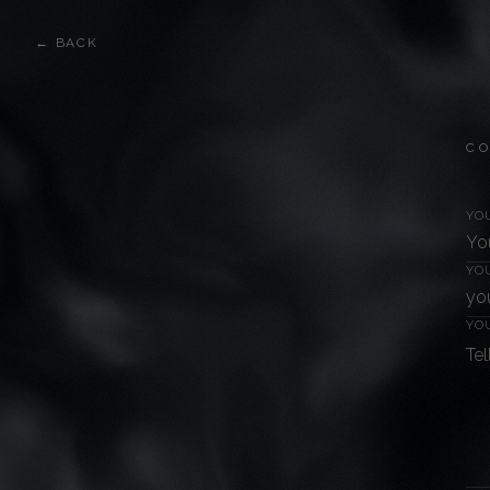
← BACK
C
YO
YO
YO